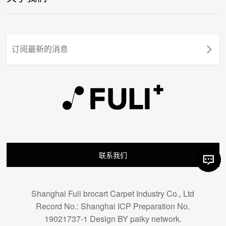
联系我们
Shanghai Fuli brocart Carpet Industry Co., Ltd
Record No.: Shanghai ICP Preparation No.
19021737-1 Design BY paiky network.