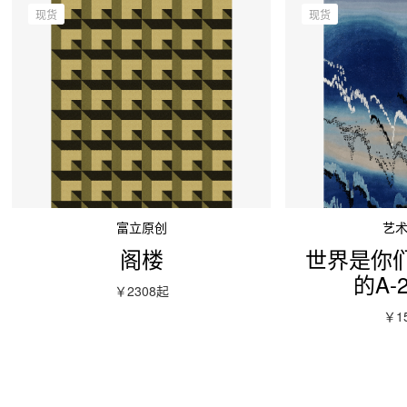
现货
现货
富立原创
艺
阁楼
世界是你
的A-2
￥2308
起
￥1