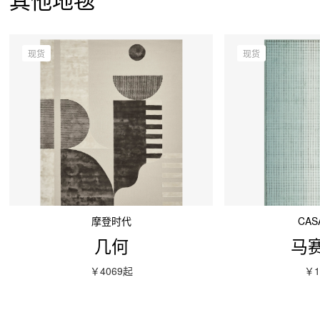
现货
现货
摩登时代
CA
几何
马赛
￥4069
起
￥1